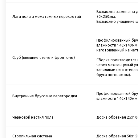
Возможна замена на д
Лаги пола и межэтажных перекрытий
70×250мм.
Возможно учащение ша
Профилированный бру
влажности 140х140мм 
изготовленный на чет
Сруб (внешние стены и фронтоны)
Сборка производится 
через межвенцовый уп
запиливается в «теплы
бруса погонажом).
Профилированный бру
Внутренние брусовые перегородки
влажности 140х140мм 
Черновой настил пола
Доска обрезная 25х10
Стропильная система
Доска обрезная 50х15