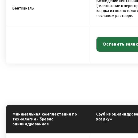
Возведение венткана
(гильзование в перего
Вентканалы
кладка из полнотелог
песчаном растворе.
Оставить заявк
Минимальная комплектация по
Сруб из оцилиндров
технологии - бревно
усадку»
оцилиндрованное