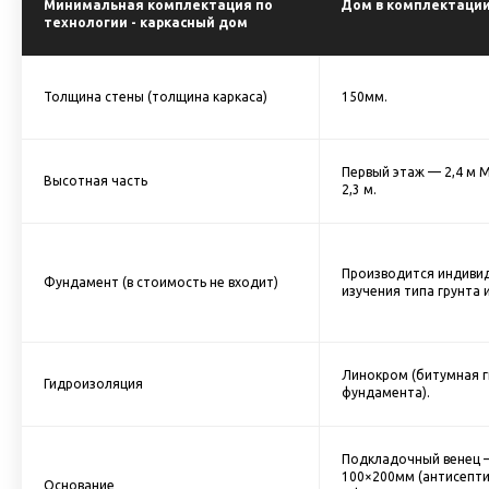
Минимальная комплектация по
Дом в комплектации
технологии - каркасный дом
Толщина стены (толщина каркаса)
150мм.
Первый этаж — 2,4 м 
Высотная часть
2,3 м.
Производится индивид
Фундамент (в стоимость не входит)
изучения типа грунта 
Линокром (битумная 
Гидроизоляция
фундамента).
Подкладочный венец 
100×200мм (антисепт
Основание