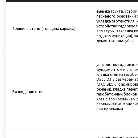
выемка грунта, устро
песчаного оснований 
укладка геотекстиля,
устройство гидроизол
Толщина стены (толщина каркаса)
арматуры, закладка к
под коммуникации), за
демонтаж опалубки.
устройство гидроизо
фундаментом и стена
кладка стен из газоб
D500 D3,5 размерами 6
"ЭКО BLOK" с армиров
окнами), кладка перег
Возведение стен
газобетонных блоков
клее с армированием с
перемычек из моноли
над проемами.
устройство монолитн