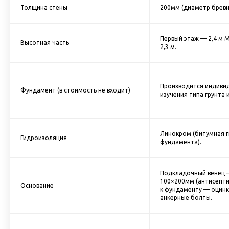
Толщина стены
200мм (диаметр бревн
Первый этаж — 2,4 м 
Высотная часть
2,3 м.
Производится индивид
Фундамент (в стоимость не входит)
изучения типа грунта 
Линокром (битумная 
Гидроизоляция
фундамента).
Подкладочный венец 
100×200мм (антисепт
Основание
к фундаменту — оцин
анкерные болты.