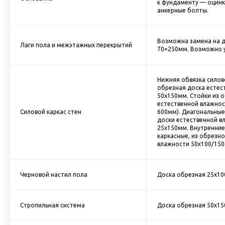
к фундаменту — оцин
анкерные болты.
Возможна замена на д
Лаги пола и межэтажных перекрытий
70×250мм. Возможно у
Нижняя обвязка силово
обрезная доска естес
50х150мм. Cтойки из 
естественной влажнос
Силовой каркас стен
600мм). Диагональные
доски естественной в
25х150мм. Внутренние
каркасные, из обрезн
влажности 50х100/150
Черновой настил пола
Доска обрезная 25х10
Стропильная система
Доска обрезная 50х15