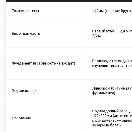
Толщина стены
140мм (сечение бруса
Первый этаж — 2,4 м 
Высотная часть
2,3 м.
Производится индивид
Фундамент (в стоимость не входит)
изучения типа грунта 
Линокром (битумная 
Гидроизоляция
фундамента).
Подкладочный венец 
100×200мм (антисепт
Основание
к фундаменту — оцин
анкерные болты.