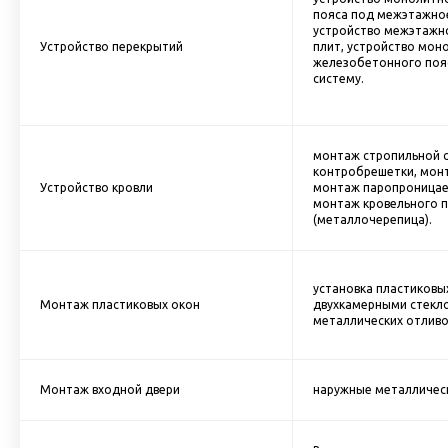
пояса под межэтажно
устройство межэтажно
Устройство перекрытий
плит, устройство мон
железобетонного поя
систему.
монтаж стропильной 
контробрешетки, мон
Устройство кровли
монтаж паропроницае
монтаж кровельного 
(металлочерепица).
установка пластиковых
Монтаж пластиковых окон
двухкамерными стекло
металлических отливо
Монтаж входной двери
наружные металлически