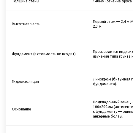
Толщина стены
140мм (сечение бруса
Первый этаж — 2,4 м 
Высотная часть
2,3 м.
Производится индивид
Фундамент (в стоимость не входит)
изучения типа грунта 
Линокром (битумная 
Гидроизоляция
фундамента).
Подкладочный венец 
100×200мм (антисепт
Основание
к фундаменту — оцин
анкерные болты.