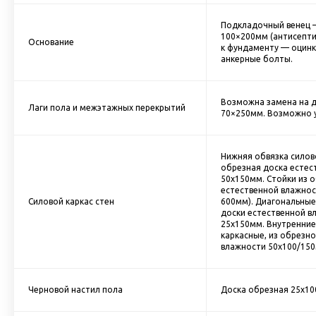
Подкладочный венец 
100×200мм (антисепт
Основание
к фундаменту — оцин
анкерные болты.
Возможна замена на д
Лаги пола и межэтажных перекрытий
70×250мм. Возможно у
Нижняя обвязка силово
обрезная доска естес
50х150мм. Cтойки из 
естественной влажнос
Силовой каркас стен
600мм). Диагональные
доски естественной в
25х150мм. Внутренние
каркасные, из обрезн
влажности 50х100/150
Черновой настил пола
Доска обрезная 25х10