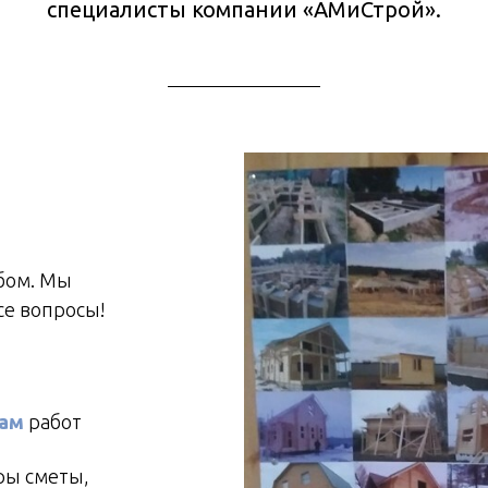
специалисты компании «АМиСтрой».
бом. Мы
се вопросы!
кам
работ
ы сметы,