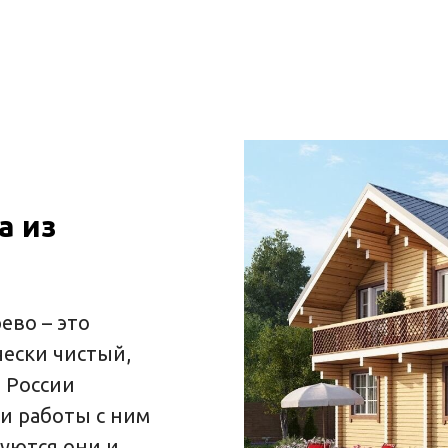
а из
ево – это
ески чистый,
 России
и работы с ним
уются они и